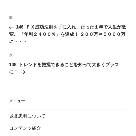
リ
ー
投
前
前
稿
の
146. ＦＸ成功法則を手に入れ、たった１年で人生が激
ナ
投
変。 「年利２４００％」を達成！ ２００万⇒５０００万
ビ
稿
に・・・
ゲ
次
次
ー
の
シ
148. トレンドを把握できることを知って大きくプラス
投
に！
ョ
稿
ン
メニュー
城北忠明について
コンテンツ紹介