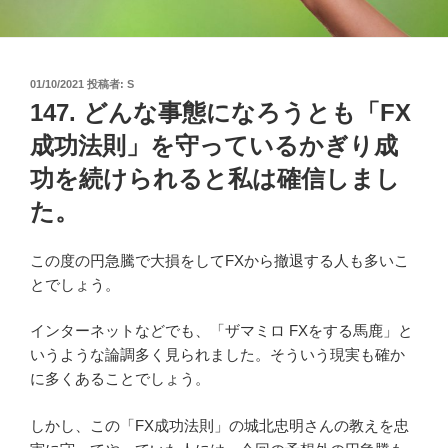
投
01/10/2021
投稿者:
S
稿
147. どんな事態になろうとも「FX
日:
成功法則」を守っているかぎり成
功を続けられると私は確信しまし
た。
この度の円急騰で大損をしてFXから撤退する人も多いこ
とでしょう。
インターネットなどでも、「ザマミロ FXをする馬鹿」と
いうような論調多く見られました。そういう現実も確か
に多くあることでしょう。
しかし、この「FX成功法則」の城北忠明さんの教えを忠