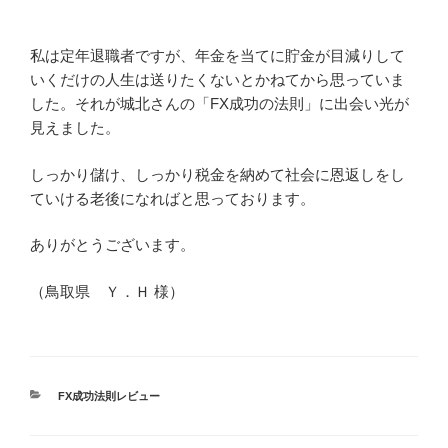
私は定年退職者ですが、年金を当てに貯金が目減りして
いくだけの人生は送りたくないとかねてから思っていま
した。それが城北さんの「FX成功の法則」に出会い光が
見えました。
しっかり儲け、しっかり税金を納めて社会に恩返しをし
ていける老後になればと思っております。
ありがとうございます。
（鳥取県 Ｙ．Ｈ 様）
カ
FX成功法則レビュー
テ
ゴ