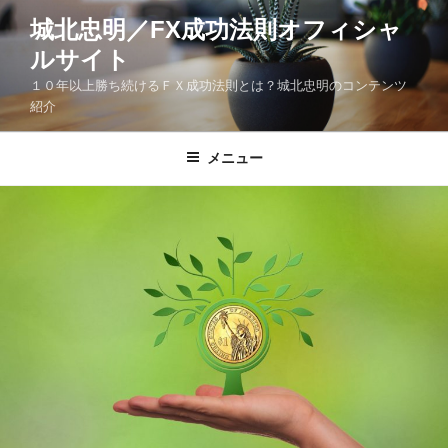
コ
城北忠明／FX成功法則オフィシャ
ン
ルサイト
テ
ン
１０年以上勝ち続けるＦＸ成功法則とは？城北忠明のコンテンツ
ツ
紹介
へ
ス
メニュー
キ
ッ
プ