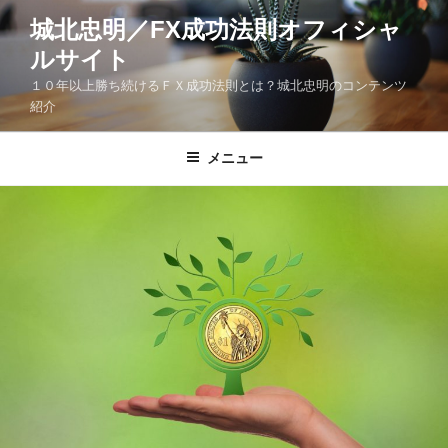
コ
城北忠明／FX成功法則オフィシャ
ン
ルサイト
テ
ン
１０年以上勝ち続けるＦＸ成功法則とは？城北忠明のコンテンツ
ツ
紹介
へ
ス
メニュー
キ
ッ
プ