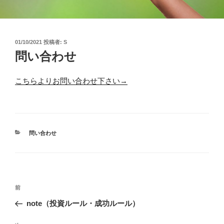
投
01/10/2021
投稿者:
S
稿
問い合わせ
日:
こちらよりお問い合わせ下さい→
カ
問い合わせ
テ
ゴ
リ
ー
投
前
前
稿
の
note（投資ルール・成功ルール）
ナ
投