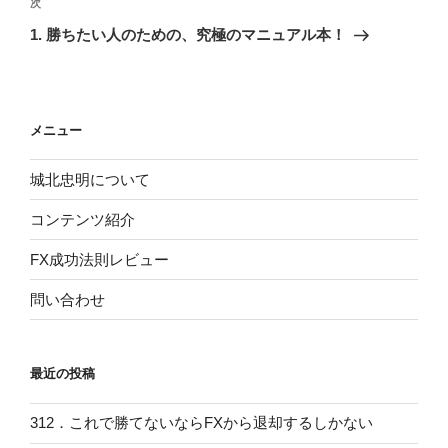
ビ
稿
次
次
ゲ
の
1. 勝ちたい人のための、究極のマニュアル本！
投
ー
稿
シ
ョ
メニュー
ン
城北忠明について
コンテンツ紹介
FX成功法則レビュー
問い合わせ
最近の投稿
312．これで勝てないならFXから退却するしかない