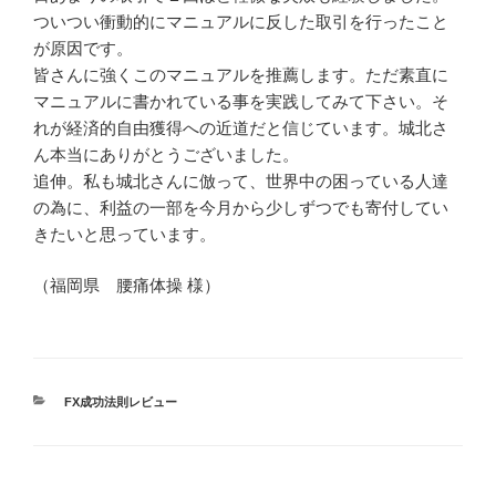
ついつい衝動的にマニュアルに反した取引を行ったこと
が原因です。
皆さんに強くこのマニュアルを推薦します。ただ素直に
マニュアルに書かれている事を実践してみて下さい。そ
れが経済的自由獲得への近道だと信じています。城北さ
ん本当にありがとうございました。
追伸。私も城北さんに倣って、世界中の困っている人達
の為に、利益の一部を今月から少しずつでも寄付してい
きたいと思っています。
（福岡県 腰痛体操 様）
カ
FX成功法則レビュー
テ
ゴ
リ
ー