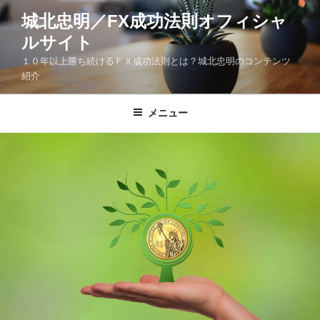
コ
城北忠明／FX成功法則オフィシャ
ン
ルサイト
テ
ン
１０年以上勝ち続けるＦＸ成功法則とは？城北忠明のコンテンツ
ツ
紹介
へ
ス
メニュー
キ
ッ
プ