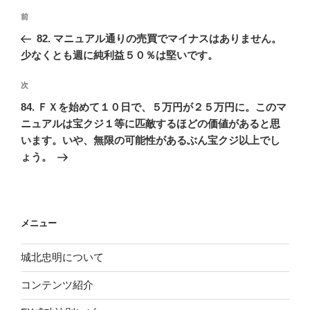
投
前
前
稿
の
82. マニュアル通りの売買でマイナスはありません。
ナ
投
少なくとも週に純利益５０％は堅いです。
ビ
稿
ゲ
次
次
の
ー
84. ＦＸを始めて１０日で、５万円が２５万円に。このマ
投
シ
ニュアルは宝クジ１等に匹敵するほどの価値があると思
稿
います。いや、無限の可能性があるぶん宝クジ以上でし
ョ
ょう。
ン
メニュー
城北忠明について
コンテンツ紹介