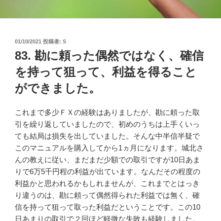
投
01/10/2021
投稿者:
S
稿
83. 勘に頼った偶然ではなく、確信
日:
を持って狙って、利益を得ること
ができました。
これまで多少ＦＸの経験はありましたが、勘に頼った取
引を繰り返していましたので、初めのうちは上手くいっ
ても結局は損失を出していました。そんな中半信半疑で
このマニュアルを購入してから1ヵ月になります。城北さ
んの教えに従い、まだまだ少額での取引ですが10日あま
りで6万5千円程の利益が出ています。なんだその程度の
利益かと思われるかもしれませんが、これまでとはっき
り違うのは、勘に頼って偶然得られた利益では無く、確
信を持って狙って取った利益だということです。この10
日あまりの取引で２回ほど軽微な失敗も経験しました。