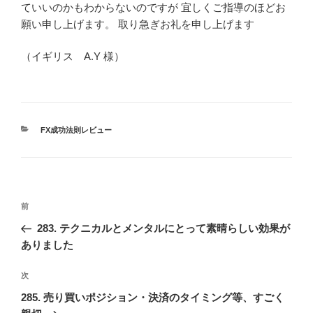
ていいのかもわからないのですが 宜しくご指導のほどお
願い申し上げます。 取り急ぎお礼を申し上げます
（イギリス A.Y 様）
カ
FX成功法則レビュー
テ
ゴ
リ
ー
投
前
前
稿
の
283. テクニカルとメンタルにとって素晴らしい効果が
ナ
投
ありました
ビ
稿
ゲ
次
次
の
ー
285. 売り買いポジション・決済のタイミング等、すごく
投