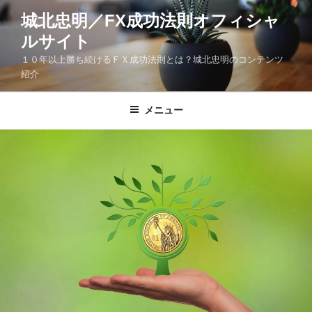
コ
城北忠明／FX成功法則オフィシャ
ン
ルサイト
テ
ン
１０年以上勝ち続けるＦＸ成功法則とは？城北忠明のコンテンツ
ツ
紹介
へ
ス
メニュー
キ
ッ
プ