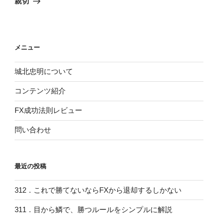
シ
親切
稿
ョ
ン
メニュー
城北忠明について
コンテンツ紹介
FX成功法則レビュー
問い合わせ
最近の投稿
312．これで勝てないならFXから退却するしかない
311．目から鱗で、勝つルールをシンプルに解説