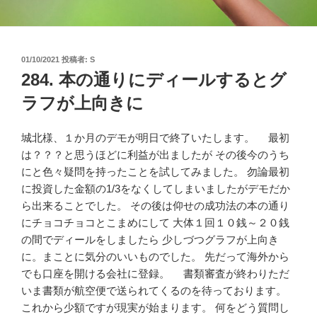
投
01/10/2021
投稿者:
S
稿
284. 本の通りにディールするとグ
日:
ラフが上向きに
城北様、１か月のデモが明日で終了いたします。 最初
は？？？と思うほどに利益が出ましたが その後今のうち
にと色々疑問を持ったことを試してみました。 勿論最初
に投資した金額の1/3をなくしてしまいましたがデモだか
ら出来ることでした。 その後は仰せの成功法の本の通り
にチョコチョコとこまめにして 大体１回１０銭～２０銭
の間でディールをしましたら 少しづつグラフが上向き
に。まことに気分のいいものでした。 先だって海外から
でも口座を開ける会社に登録。 書類審査が終わりただ
いま書類が航空便で送られてくるのを待っております。
これから少額ですが現実が始まります。 何をどう質問し